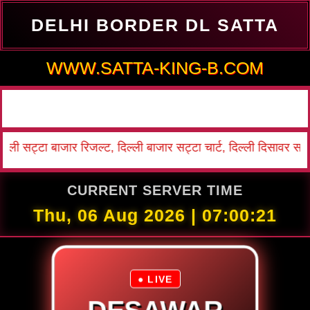
DELHI BORDER DL SATTA
WWW.SATTA-KING-B.COM
-<| SATTA KING |>-
ल्ट, दिल्ली बाजार सट्टा चार्ट, दिल्ली दिसावर सट्टा बाजार, डी एल बाजा
-<| DELHI BORDER |>-
-<| DELHI BAZAR |>-
-<| DELHI SATTA |>-
CURRENT SERVER TIME
-<| SATTA BAZAR |>-
Thu, 06 Aug 2026 | 07:00:23
-<| SATTA KING |>-
-<| DELHI RECORD |>-
-<| DELHI CHAR |>-
● LIVE
-<| DELHI RESULT |>-