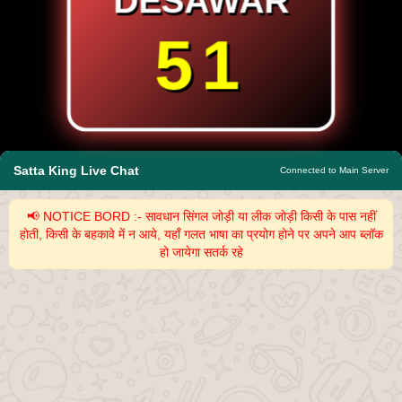
DESAWAR
51
Satta King Live Chat
Connected to Main Server
📢 NOTICE BORD :- सावधान सिंगल जोड़ी या लीक जोड़ी किसी के पास नहीं
होती, किसी के बहकावे में न आये, यहाँ गलत भाषा का प्रयोग होने पर अपने आप ब्लॉक
हो जायेगा सतर्क रहे